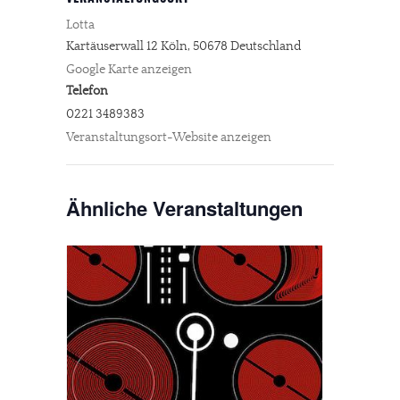
Lotta
Kartäuserwall 12
Köln
,
50678
Deutschland
Google Karte anzeigen
Telefon
0221 3489383
Veranstaltungsort-Website anzeigen
Ähnliche Veranstaltungen