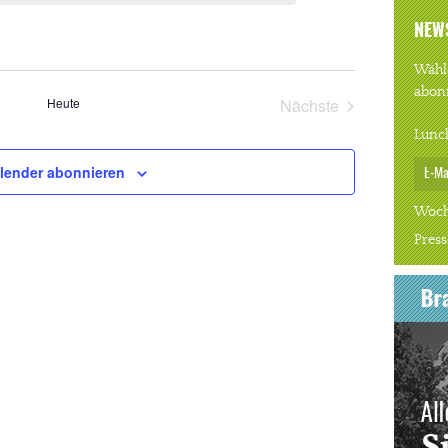
NEW
Wähle
abon
Heute
Nächste
Veranstaltungen
Lunc
lender abonnieren
Woch
Press