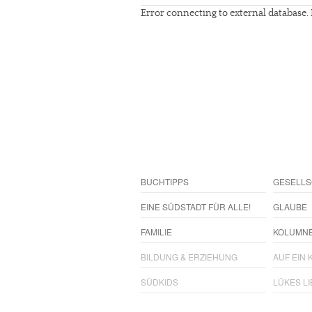
Error connecting to external database. 
BUCHTIPPS
GESELLS
EINE SÜDSTADT FÜR ALLE!
GLAUBE
FAMILIE
KOLUMN
BILDUNG & ERZIEHUNG
AUF EIN K
SÜDKIDS
LÜKES L