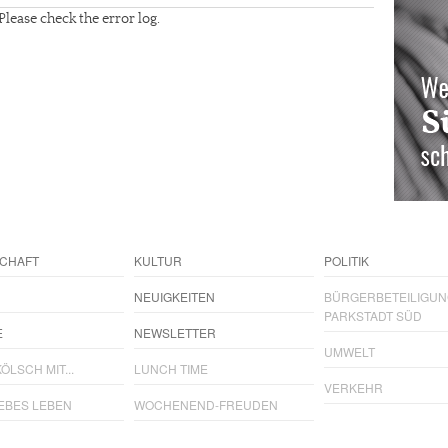
Please check the error log.
CHAFT
KULTUR
POLITIK
NEUIGKEITEN
BÜRGERBETEILIGU
PARKSTADT SÜD
E
NEWSLETTER
UMWELT
ÖLSCH MIT...
LUNCH TIME
VERKEHR
IEBES LEBEN
WOCHENEND-FREUDEN