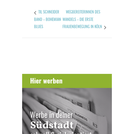
WEGBEREITERINNEN DES
TIL SCHNEIDER
BAND – BOHEMIAN
WANDELS – DIE ERSTE
BLUES
FRAUENBEWEGUNG IN KÖLN