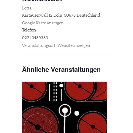
Lotta
Kartäuserwall 12
Köln
,
50678
Deutschland
Google Karte anzeigen
Telefon
0221 3489383
Veranstaltungsort-Website anzeigen
Ähnliche Veranstaltungen