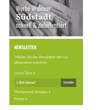
NEWSLETTER
Wählen Sie den Newsletter den Sie
abonnieren möchten.
Lunch Time
Anmelden
Wochenend-Freuden
Presse