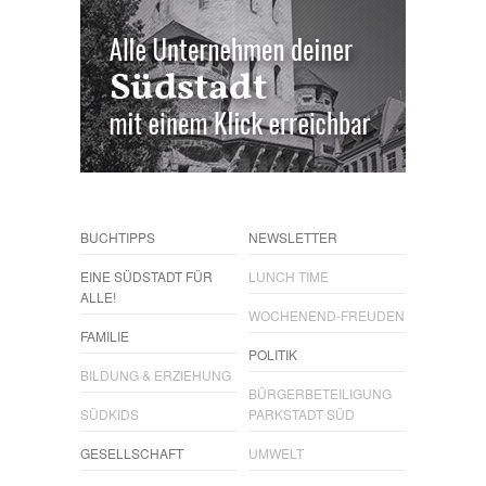
BUCHTIPPS
NEWSLETTER
EINE SÜDSTADT FÜR
LUNCH TIME
ALLE!
WOCHENEND-FREUDEN
FAMILIE
POLITIK
BILDUNG & ERZIEHUNG
BÜRGERBETEILIGUNG
SÜDKIDS
PARKSTADT SÜD
GESELLSCHAFT
UMWELT