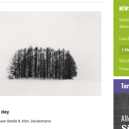
NEW
Wähle
abon
Lunc
Woch
Press
iederholung
w day
ser Straße 8, Köln, Deutschland