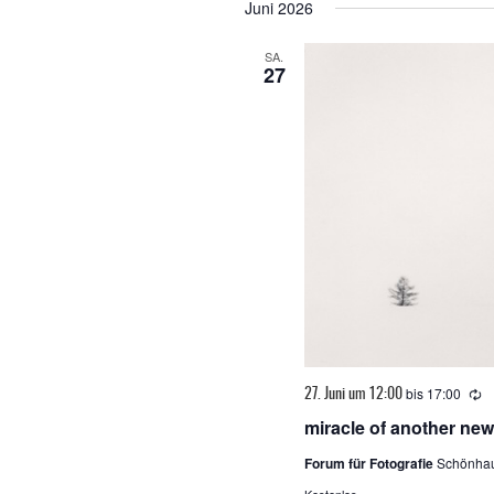
wählen.
Juni 2026
SA.
27
bis
17:00
W
27. Juni um 12:00
miracle of another ne
Forum für Fotografie
Schönhau