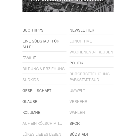
BUCHTIPPS
NEWSLETTER
EINE SÜDSTADT FÜR
LUNCH TIME
ALLE!
WOCHENEND-FREUDEN
FAMILIE
POLITIK
BILDUNG & ERZIEHUNG
BÜRGERBETEILIGUNG
SÜDKIDS
PARKSTADT SÜD
GESELLSCHAFT
UMWELT
GLAUBE
VERKEHR
KOLUMNE
WAHLEN
AUF EIN KÖLSCH MIT...
SPORT
LÜKES LIEBES LEBEN
SÜDSTADT