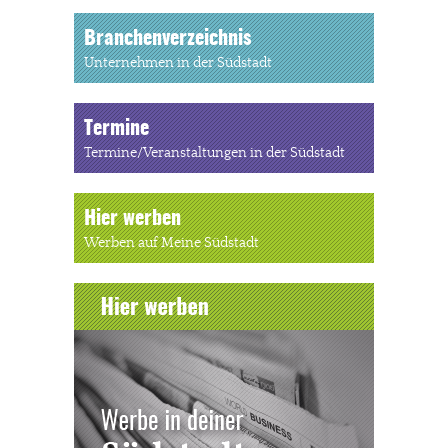
Branchenverzeichnis
Unternehmen in der Südstadt
Termine
Termine/Veranstaltungen in der Südstadt
Hier werben
Werben auf Meine Südstadt