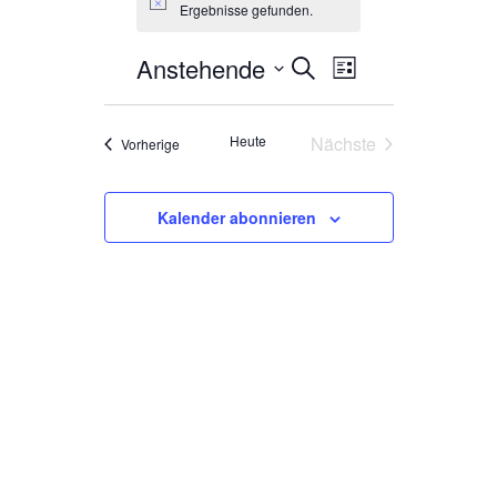
Hinweis
Ergebnisse gefunden.
Anstehende
Veranstaltung
Veranstaltungen
Suche
Liste
Ansichten-
Datum
Suche
wählen.
Navigation
und
Heute
Nächste
Veranstaltungen
Vorherige
Veranstaltungen
Ansichten,
Navigation
Kalender abonnieren