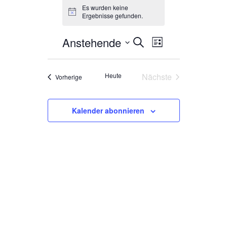
Es wurden keine
Hinweis
Ergebnisse gefunden.
Anstehende
Veranstaltung
Veranstaltungen
Suche
Liste
Ansichten-
Datum
Suche
wählen.
Navigation
und
Heute
Nächste
Veranstaltungen
Vorherige
Veranstaltungen
Ansichten,
Navigation
Kalender abonnieren