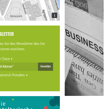
i
SLETTER
n Sie den Newsletter den Sie
nieren möchten.
h Time
Anmelden
enend-Freuden