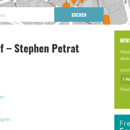
SUCHEN
NEW
f – Stephen Petrat
Wähle
abon
Lunc
Woch
om
igner