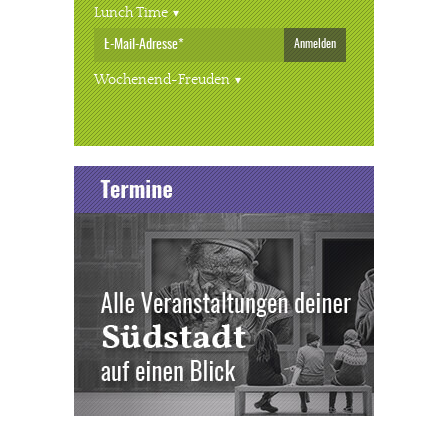
Lunch Time
Anmelden
Wochenend-Freuden