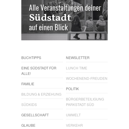
BUCHTIPPS
NEWSLETTER
EINE SÜDSTADT FÜR
LUNCH TIME
ALLE!
WOCHENEND-FREUDEN
FAMILIE
POLITIK
BILDUNG & ERZIEHUNG
BÜRGERBETEILIGUNG
SÜDKIDS
PARKSTADT SÜD
GESELLSCHAFT
UMWELT
GLAUBE
VERKEHR