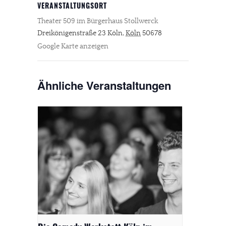
VERANSTALTUNGSORT
Theater 509 im Bürgerhaus Stollwerck
Dreikönigenstraße 23
Köln
,
Köln
50678
Google Karte anzeigen
Ähnliche Veranstaltungen