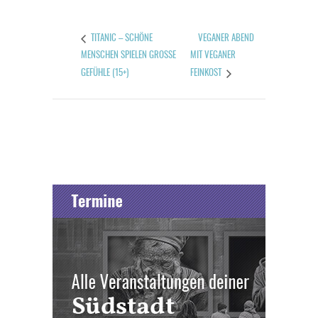
VEGANER ABEND
TITANIC – SCHÖNE
MENSCHEN SPIELEN GROSSE G
MIT VEGANER
EFÜHLE (15+)
FEINKOST