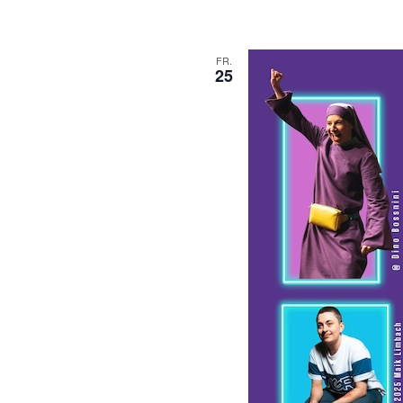
FR.
25