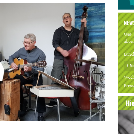
NEW
Wähle
abon
Lunc
Woch
Press