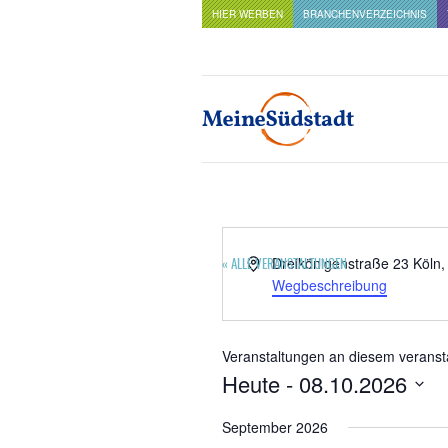
HIER WERBEN
BRANCHENVERZEICHNIS
Adresse
Dreikönigenstraße 23
Köln
,
« ALLE VERANSTALTUNGEN
Wegbeschreibung
Veranstaltungen an diesem veranst
Heute
 - 
08.10.2026
Datum
wählen.
September 2026