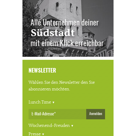
NEWSLETTER
Wählen Sie den Newsletter den Sie
abonnieren möchten.
Lunch Time
Anmelden
Wochenend-Freuden
Presse