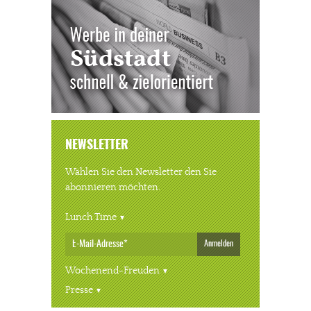
NEWSLETTER
Wählen Sie den Newsletter den Sie
abonnieren möchten.
Lunch Time
Anmelden
Wochenend-Freuden
Presse
« ALLE VERANSTALTUNGEN