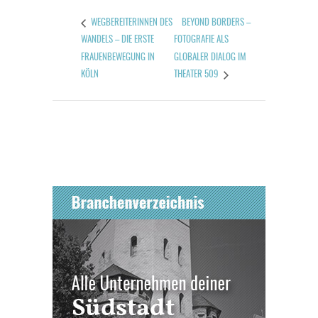
BEYOND BORDERS –
WEGBEREITERINNEN DES
WANDELS – DIE ERSTE
FOTOGRAFIE ALS
FRAUENBEWEGUNG IN
GLOBALER DIALOG IM
KÖLN
THEATER 509