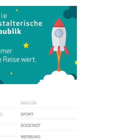
WAHLEN
NG
SPORT
SÜDSTADT
WERBUNG