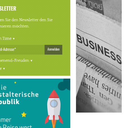
SLETTER
n Sie den Newsletter den Sie
nieren möchten.
h Time
Anmelden
enend-Freuden
e