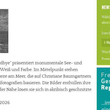
NEW
Wähle
abon
Lunc
Woch
Press
odbye“ präsentiert monumentale See- und
-Weiß und Farbe. Im Mittelpunkt stehen
te am Meer, die auf Christiane Baumgartners
lfotografien basieren. Die Bilder enthüllen ihre
der Nähe lösen sie sich in akribisch geschnitzte
.2026