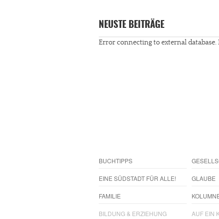
NEUSTE BEITRÄGE
Error connecting to external database. 
BUCHTIPPS
GESELLS
EINE SÜDSTADT FÜR ALLE!
GLAUBE
FAMILIE
KOLUMN
BILDUNG & ERZIEHUNG
AUF EIN K