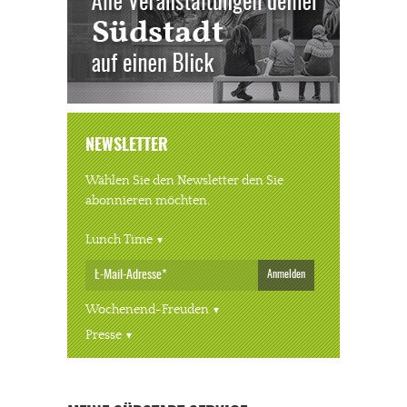
NEWSLETTER
Wählen Sie den Newsletter den Sie
abonnieren möchten.
Lunch Time
Anmelden
Wochenend-Freuden
Presse
« ALLE VERANSTALTUNGEN