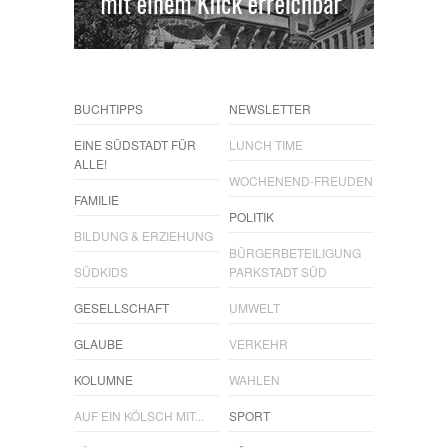
BUCHTIPPS
NEWSLETTER
EINE SÜDSTADT FÜR
LUNCH TIME
ALLE!
WOCHENEND-FREUDEN
FAMILIE
POLITIK
BILDUNG & ERZIEHUNG
BÜRGERBETEILIGUNG
SÜDKIDS
PARKSTADT SÜD
GESELLSCHAFT
UMWELT
GLAUBE
VERKEHR
KOLUMNE
WAHLEN
AUF EIN KÖLSCH MIT...
SPORT