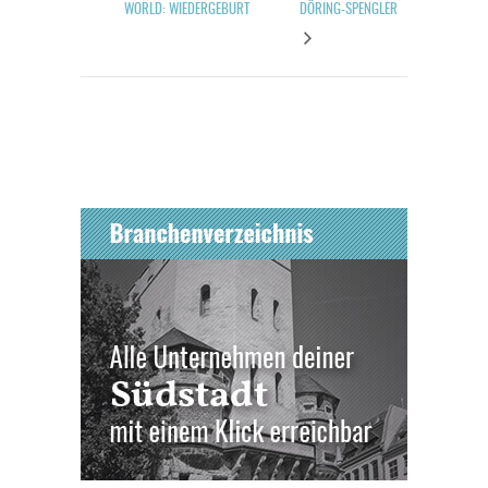
WORLD: WIEDERGEBURT
DÖRING-SPENGLER