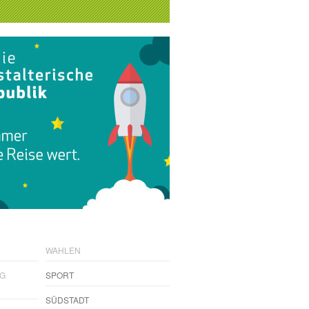
WAHLEN
NG
SPORT
SÜDSTADT