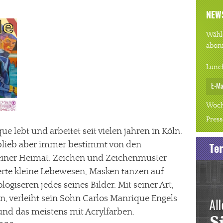
NEW
Wähle
abon
Lunc
Woch
Press
e lebt und arbeitet seit vielen jahren in Köln.
 blieb aber immer bestimmt von den
einer Heimat. Zeichen und Zeichenmuster
erte kleine Lebewesen, Masken tanzen auf
iseren jedes seines Bilder. Mit seiner Art,
en, verleiht sein Sohn Carlos Manrique Engels
nd das meistens mit Acrylfarben.