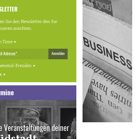
SLETTER
n Sie den Newsletter den Sie
nieren möchten.
h Time
Anmelden
enend-Freuden
e