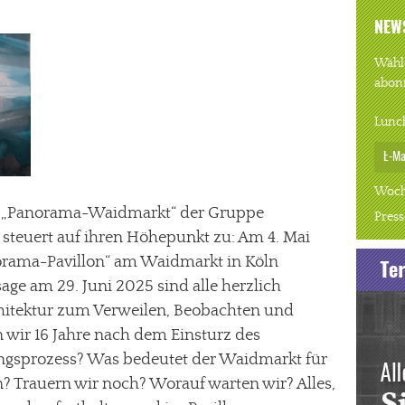
NEW
Wähle
abon
Lunc
Woch
on „Panorama-Waidmarkt“ der Gruppe
Press
steuert auf ihren Höhepunkt zu: Am 4. Mai
orama-Pavillon“ am Waidmarkt in Köln
ssage am 29. Juni 2025 sind alle herzlich
chitektur zum Verweilen, Beobachten und
 wir 16 Jahre nach dem Einsturz des
ungsprozess? Was bedeutet der Waidmarkt für
? Trauern wir noch? Worauf warten wir? Alles,