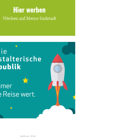
Hier werben
Werben auf Meine Südstadt
WAHLEN