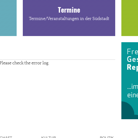
Termine
Termine/Veranstaltungen in der Südstadt
Please check the error log.
CHAFT
KULTUR
POLITIK