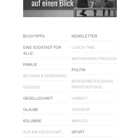
BUCHTIPPS
NEWSLETTER
EINE SÜDSTADT FÜR
LUNCH TIME
ALLE!
WOCHENEND-FREUDEN
FAMILIE
POLITIK
BILDUNG & ERZIEHUNG
BÜRGERBETEILIGUNG
SÜDKIDS
PARKSTADT SÜD
GESELLSCHAFT
UMWELT
GLAUBE
VERKEHR
KOLUMNE
WAHLEN
AUF EIN KÖLSCH MIT...
SPORT