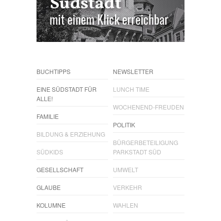
BUCHTIPPS
NEWSLETTER
EINE SÜDSTADT FÜR
LUNCH TIME
ALLE!
WOCHENEND-FREUDEN
FAMILIE
POLITIK
BILDUNG & ERZIEHUNG
BÜRGERBETEILIGUNG
SÜDKIDS
PARKSTADT SÜD
GESELLSCHAFT
UMWELT
GLAUBE
VERKEHR
KOLUMNE
WAHLEN