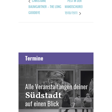
PEST IN DER
CHRISTIANE
BAUMGARTNER – THE LONG
MANDSCHUREI
GOODBYE
1910/1911