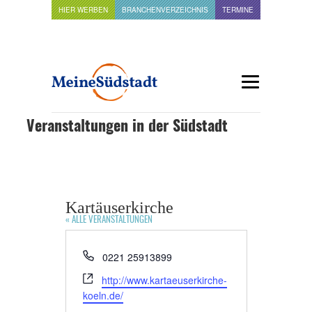
HIER WERBEN
BRANCHENVERZEICHNIS
TERMINE
Veranstaltungen in der Südstadt
Kartäuserkirche
« ALLE VERANSTALTUNGEN
Telefon
0221 25913899
Webseite
http://www.kartaeuserkirche-
koeln.de/