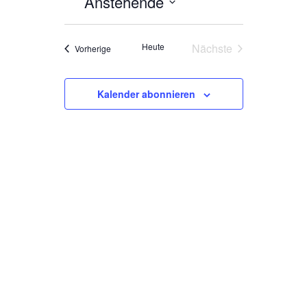
Anstehende
Datum
wählen.
Heute
Nächste
Veranstaltungen
Vorherige
Veranstaltungen
Kalender abonnieren