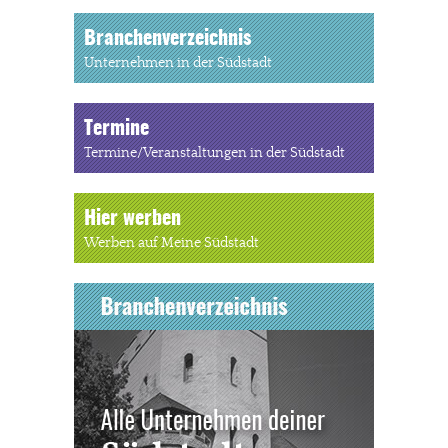
Branchenverzeichnis
Unternehmen in der Südstadt
Termine
Termine/Veranstaltungen in der Südstadt
Hier werben
Werben auf Meine Südstadt