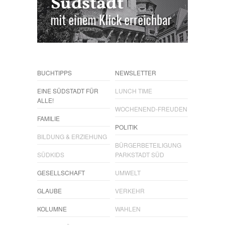
BUCHTIPPS
NEWSLETTER
EINE SÜDSTADT FÜR
LUNCH TIME
ALLE!
WOCHENEND-FREUDEN
FAMILIE
POLITIK
BILDUNG & ERZIEHUNG
BÜRGERBETEILIGUNG
SÜDKIDS
PARKSTADT SÜD
GESELLSCHAFT
UMWELT
GLAUBE
VERKEHR
KOLUMNE
WAHLEN