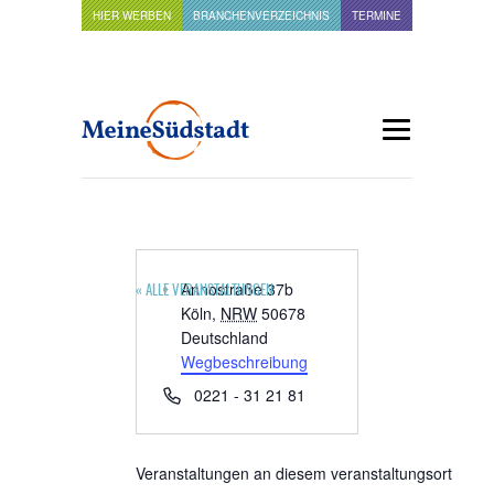
HIER WERBEN
BRANCHENVERZEICHNIS
TERMINE
Adresse
Annostraße 37b
« ALLE VERANSTALTUNGEN
Köln
,
NRW
50678
Deutschland
Wegbeschreibung
Telefon
0221 - 31 21 81
Veranstaltungen an diesem veranstaltungsort