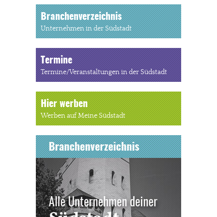
Branchenverzeichnis
Unternehmen in der Südstadt
Termine
Termine/Veranstaltungen in der Südstadt
Hier werben
Werben auf Meine Südstadt