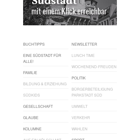
BUCHTIPPS
NEWSLETTER
EINE SÜDSTADT FÜR
LUNCH TIME
ALLE!
WOCHENEND-FREUDEN
FAMILIE
POLITIK
BILDUNG & ERZIEHUNG
BÜRGERBETEILIGUNG
SÜDKIDS
PARKSTADT SÜD
GESELLSCHAFT
UMWELT
GLAUBE
VERKEHR
KOLUMNE
WAHLEN
AUF EIN KÖLSCH MIT...
SPORT