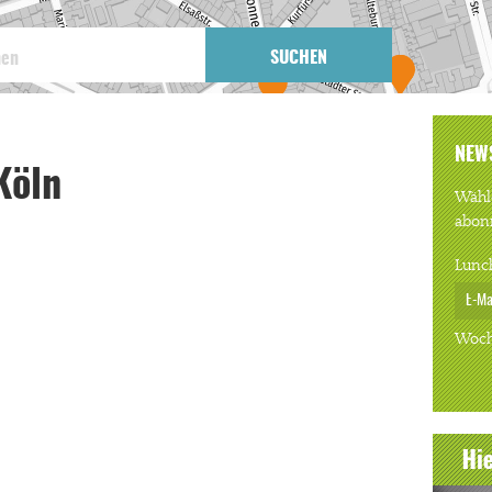
SUCHEN
NEW
Köln
Wähle
abon
Lunc
Woch