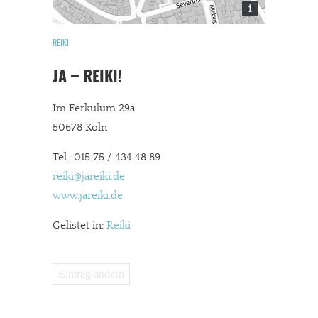
i
REIKI
JA – REIKI!
Im Ferkulum 29a
50678 Köln
Tel.: 015 75 / 434 48 89
reiki@jareiki.de
www.jareiki.de
Gelistet in:
Reiki
Eintrag ändern