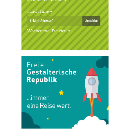
abonnieren möchten.
Lunch Time
Anmelden
Wochenend-Freuden