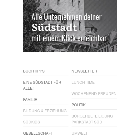
BUCHTIPPS
NEWSLETTER
EINE SÜDSTADT FÜR
LUNCH TIME
ALLE!
WOCHENEND-FREUDEN
FAMILIE
POLITIK
BILDUNG & ERZIEHUNG
BÜRGERBETEILIGUNG
SÜDKIDS
PARKSTADT SÜD
GESELLSCHAFT
UMWELT