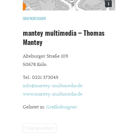
i
GRAFIKDESIGNER
mantey multimedia – Thomas
Mantey
Alteburger Straße 109
50678 Köln
Tel.: 0221 373049
info@mantey-multimedia.de
www.mantey-multimedia.de
Gelistet in:
Grafikdesigner
Eintrag ändern