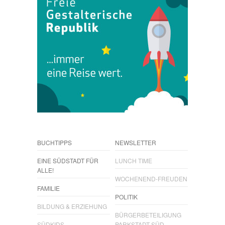
BUCHTIPPS
NEWSLETTER
EINE SÜDSTADT FÜR
LUNCH TIME
ALLE!
WOCHENEND-FREUDEN
FAMILIE
POLITIK
BILDUNG & ERZIEHUNG
BÜRGERBETEILIGUNG
SÜDKIDS
PARKSTADT SÜD