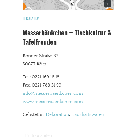
i
DEKORATION
Messerbänkchen – Tischkultur &
Tafelfreuden
Bonner Straße 37
50677 Köln
Tel.: 0221 169 16 18
Fax: 0221 788 31 99
info@messerbaenkchen.com
www.messerbaenkchen.com
Gelistet in:
Dekoration
,
Haushaltswaren
Eintrag ändern