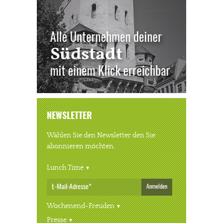
NEWSLETTER
Wählen Sie den Newsletter den Sie
abonnieren möchten.
Lunch Time
Anmelden
Wochenend-Freuden
Presse