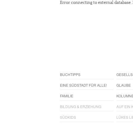
Error connecting to external database. 
BUCHTIPPS
GESELLS
EINE SÜDSTADT FÜR ALLE!
GLAUBE
FAMILIE
KOLUMN
BILDUNG & ERZIEHUNG
AUF EIN K
SÜDKIDS
LÜKES L