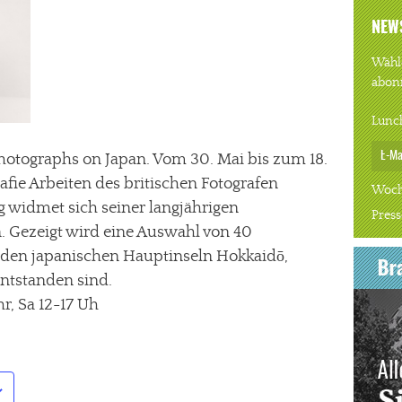
NEW
Wähle
abon
Lunc
Photographs on Japan. Vom 30. Mai bis zum 18.
rafie Arbeiten des britischen Fotografen
Woch
g widmet sich seiner langjährigen
Press
. Gezeigt wird eine Auswahl von 40
f den japanischen Hauptinseln Hokkaidō,
ntstanden sind.
r, Sa 12-17 Uh