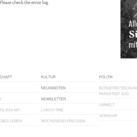
Please check the error log.
CHAFT
KULTUR
POLITIK
NEUIGKEITEN
BÜRGERBETEILIGU
PARKSTADT SÜD
E
NEWSLETTER
UMWELT
ÖLSCH MIT...
LUNCH TIME
VERKEHR
IEBES LEBEN
WOCHENEND-FREUDEN