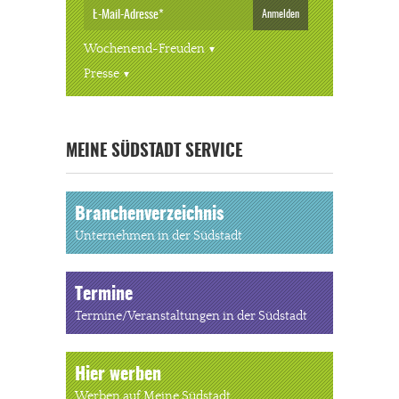
Anmelden
Wochenend-Freuden
Presse
« ALLE VERANSTALTUNGEN
MEINE SÜDSTADT SERVICE
Branchenverzeichnis
Unternehmen in der Südstadt
Termine
Termine/Veranstaltungen in der Südstadt
Hier werben
Werben auf Meine Südstadt