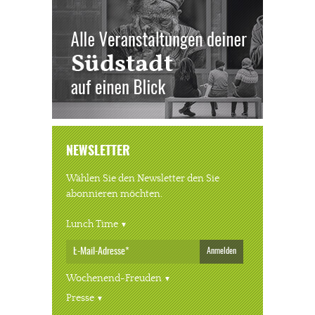
NEWSLETTER
Wählen Sie den Newsletter den Sie
abonnieren möchten.
Lunch Time
Anmelden
Wochenend-Freuden
Presse