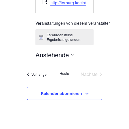
Webseite
http://torburg.koeln/
Veranstaltungen von diesem veranstalter
Es wurden keine
Hinweis
Ergebnisse gefunden.
Anstehende
Datum
wählen.
Heute
Nächste
Veranstaltungen
Vorherige
Veranstaltungen
Kalender abonnieren