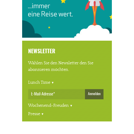
NEWSLETTER
Wählen Sie den Newsletter den Sie
abonnieren möchten.
Lunch Time
Anmelden
Wochenend-Freuden
Presse
« ALLE VERANSTALTUNGEN