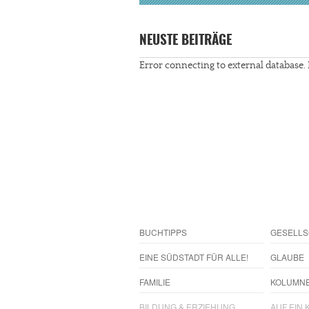
NEUSTE BEITRÄGE
Error connecting to external database. 
BUCHTIPPS
GESELLS
EINE SÜDSTADT FÜR ALLE!
GLAUBE
FAMILIE
KOLUMN
BILDUNG & ERZIEHUNG
AUF EIN K