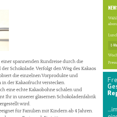
NEW
Wähle
abon
Lunc
Woch
u einer spannenden Rundreise durch die
Press
d der Schokolade. Verfolgt den Weg des Kakaos
robiert die einzelnen Vorprodukte und
 in der Kakaofrucht verstecken.
auch eine echte Kakaobohne schälen und
t Ihr in unserer gläsernen Schokoladenfabrik
rgestellt wird.
eignet für Familien mit Kindern ab 4 Jahren.