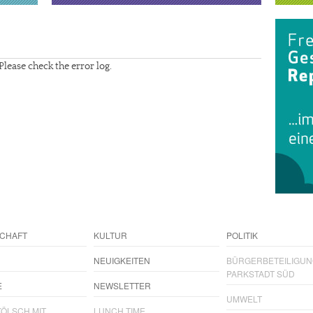
Please check the error log.
CHAFT
KULTUR
POLITIK
NEUIGKEITEN
BÜRGERBETEILIGU
PARKSTADT SÜD
E
NEWSLETTER
UMWELT
ÖLSCH MIT...
LUNCH TIME