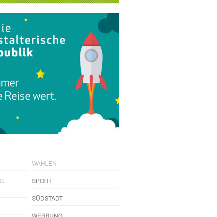
WAHLEN
NG
SPORT
SÜDSTADT
WERBUNG