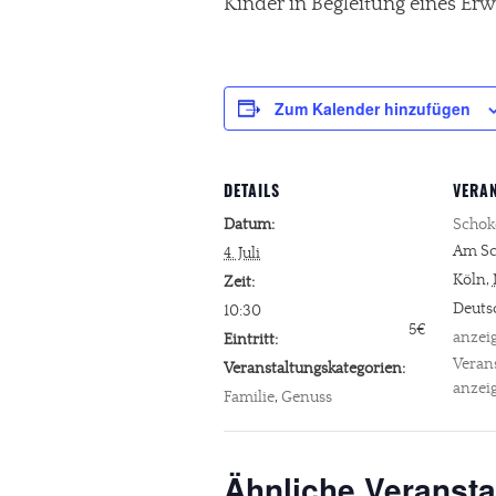
Kinder in Begleitung eines Erwa
Zum Kalender hinzufügen
DETAILS
VERA
Datum:
Scho
Am Sc
4. Juli
Köln
,
Zeit:
Deuts
10:30
5€
anzei
Eintritt:
Veran
Veranstaltungskategorien:
anzei
Familie
,
Genuss
Ähnliche Veransta