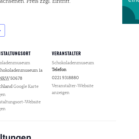
chsenen. Preis zzgl. Eintritt.
NSTALTUNGSORT
VERANSTALTER
koladenmuseum
Schokoladenmuseum
Telefon
hokoladenmuseum 1a
0221 9318880
NRW
50678
Veranstalter-Website
chland
Google Karte
anzeigen
gen
staltungsort-Website
gen
ltungen