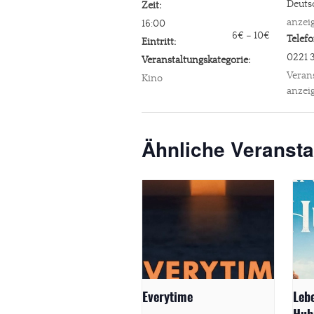
Deuts
Zeit:
anzei
16:00
6€ – 10€
Telef
Eintritt:
0221 
Veranstaltungskategorie:
Veran
Kino
anzei
Ähnliche Veransta
Everytime
Leb