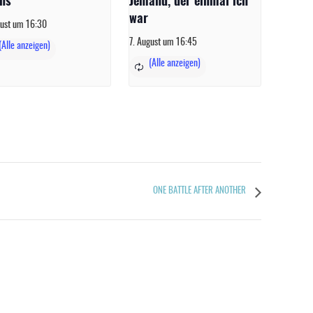
ns
Jemand, der einmal ich
war
gust um 16:30
7. August um 16:45
ONE BATTLE AFTER ANOTHER