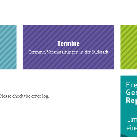
Termine
Termine/Veranstaltungen in der Südstadt
Please check the error log.