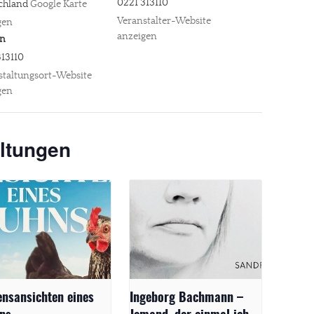
0221 313110
chland
Google Karte
Veranstalter-Website
gen
anzeigen
on
313110
staltungsort-Website
gen
ltungen
ensansichten eines
Ingeborg Bachmann –