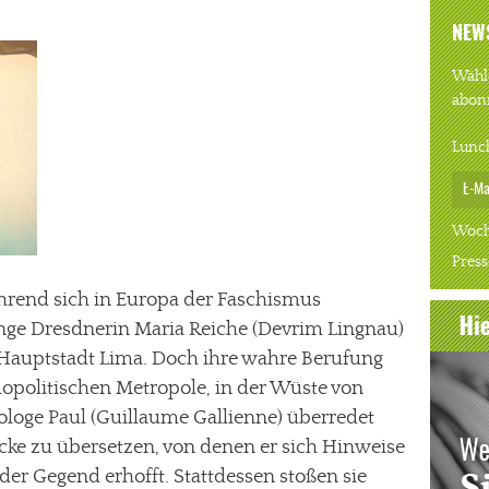
NEW
Wähle
abon
Lunc
Woch
Press
hrend sich in Europa der Faschismus
junge Dresdnerin Maria Reiche (Devrim Lingnau)
 Hauptstadt Lima. Doch ihre wahre Berufung
mopolitischen Metropole, in der Wüste von
ologe Paul (Guillaume Gallienne) überredet
tücke zu übersetzen, von denen er sich Hinweise
 der Gegend erhofft. Stattdessen stoßen sie