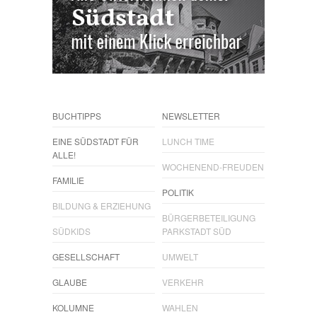
BUCHTIPPS
NEWSLETTER
EINE SÜDSTADT FÜR
LUNCH TIME
ALLE!
WOCHENEND-FREUDEN
FAMILIE
POLITIK
BILDUNG & ERZIEHUNG
BÜRGERBETEILIGUNG
SÜDKIDS
PARKSTADT SÜD
GESELLSCHAFT
UMWELT
GLAUBE
VERKEHR
KOLUMNE
WAHLEN