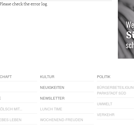
Please check the error log.
CHAFT
KULTUR
POLITIK
NEUIGKEITEN
BÜRGERBETEILIGU
PARKSTADT SÜD
E
NEWSLETTER
UMWELT
ÖLSCH MIT...
LUNCH TIME
VERKEHR
IEBES LEBEN
WOCHENEND-FREUDEN