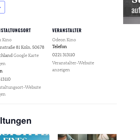
NSTALTUNGSORT
VERANSTALTER
 Kino
Odeon Kino
Telefon
nstraße 81
Köln
,
50678
0221 313110
chland
Google Karte
Veranstalter-Website
gen
anzeigen
on
313110
staltungsort-Website
gen
ltungen