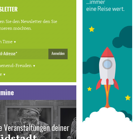
SLETTER
n Sie den Newsletter den Sie
nieren möchten.
h Time
Anmelden
enend-Freuden
e