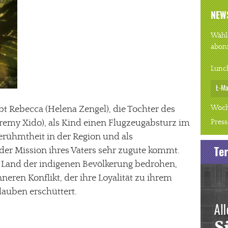
NEW
Wähle
abon
Lunc
Woch
 Rebecca (Helena Zengel), die Tochter des
Press
remy Xido), als Kind einen Flugzeugabsturz im
erühmtheit in der Region und als
der Mission ihres Vaters sehr zugute kommt.
as Land der indigenen Bevölkerung bedrohen,
nneren Konflikt, der ihre Loyalität zu ihrem
lauben erschüttert.