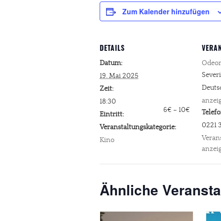
Zum Kalender hinzufügen
DETAILS
VERA
Datum:
Odeon
Severi
19. Mai 2025
Deuts
Zeit:
anzei
18:30
6€ – 10€
Telef
Eintritt:
0221 
Veranstaltungskategorie:
Veran
Kino
anzei
Ähnliche Veransta