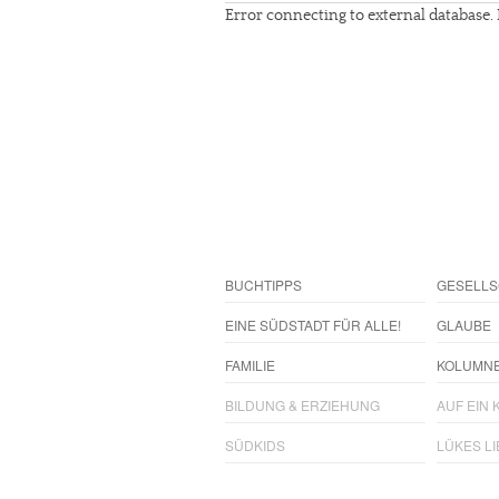
Error connecting to external database. 
BUCHTIPPS
GESELLS
EINE SÜDSTADT FÜR ALLE!
GLAUBE
FAMILIE
KOLUMN
BILDUNG & ERZIEHUNG
AUF EIN K
SÜDKIDS
LÜKES L