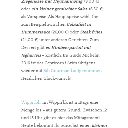
Ziegenkäse mit Thymianhonig
(9,00 €)
Werbung. Beide Einnahmequellen sind in den letzten Monaten
oder
ein kleiner gemischter Salat
(6,50 €)
stark zurückgegangen.
als Vorspeise. Als Hauptspeise wählt Ihr
Solltest Du unsere unabhängige Berichterstattung schätzen,
zum Beispiel zwischen
Cobiafilet in
kannst Du uns mit einer kleinen Spende unterstützen.
Hummersauce
(26,00 €) oder
Steak frites
Paypal - danke@meinesuedstadt.de
(24,00 €) unter anderen Gerichten. Zum
Dessert gibt es
Himbeerparfait mit
Joghurteis
– köstlich. Im Guide Michelin
JETZT SPENDEN
Schon erledigt!
2016 ist das Capricorn i Aries übrigens
wieder mit
Bib Gourmand aufgenommen
.
Herzlichen Glückwunsch!
Wippn’bk
: Im Wippn’bk ist mittags eine
Menge los – aus gutem Grund. Zwischen 12
und 15 Uhr gibt es hier das Mittagsmenü.
Heute bekommt Ihr zunächst einen
kleinen