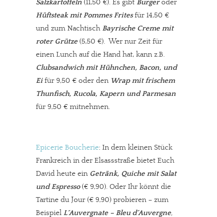
Salzkartoffeln
(11,50 €). Es gibt
Burger
oder
Hüftsteak mit Pommes Frites
für 14,50 €
und zum Nachtisch
Bayrische Creme mit
roter Grütze
(5,50 €). Wer nur Zeit für
einen Lunch auf die Hand hat, kann z.B.
Clubsandwich mit Hühnchen, Bacon, und
Ei
für 9,50 € oder den
Wrap mit frischem
Thunfisch, Rucola, Kapern und Parmesan
für 9,50 € mitnehmen.
Epicerie Boucherie
: In dem kleinen Stück
Frankreich in der Elsassstraße bietet Euch
David heute ein
Getränk, Quiche mit Salat
und Espresso
(€ 9,90). Oder Ihr könnt die
Tartine du Jour (€ 9,90) probieren – zum
Beispiel
L´Auvergnate
– Bleu d´Auvergne
,