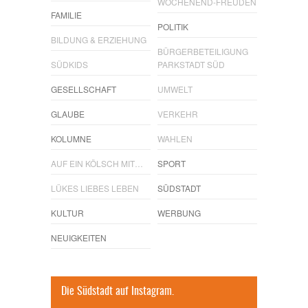
WOCHENEND-FREUDEN
FAMILIE
POLITIK
BILDUNG & ERZIEHUNG
BÜRGERBETEILIGUNG
SÜDKIDS
PARKSTADT SÜD
GESELLSCHAFT
UMWELT
GLAUBE
VERKEHR
KOLUMNE
WAHLEN
AUF EIN KÖLSCH MIT…
SPORT
LÜKES LIEBES LEBEN
SÜDSTADT
KULTUR
WERBUNG
NEUIGKEITEN
Die Südstadt auf Instagram.