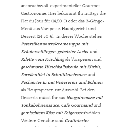
anspruchsvoll-experimenteller Gourmet-
Gastronomie. Hier bekommt Ihr mittags die
Plat du Jour für (14,50 €) oder das 3-Gänge-
Menü aus Vorspeise, Hauptgericht und
Dessert (24,50 €). In dieser Woche stehen
Petersilienwurzelcremesuppe mit
Kräuterseitlingen
,
gebeizter Lachs
und
Rilette vom Frischling
als Vorspeisen und
geschmorte Hirschkalbskeule mit Kürbis
,
Forellenfilet in Schnittlauchsauce
und
Pochiertes Ei mit Venerereis und Bohnen
als Hauptspiesen zur Auswahl. Bei den
In eigener Sache
Desserts müsst Ihr aus
Nougatmousse mit
Tonkabohnensauce
,
Cafe Gourmand
und
Dir gefällt unsere Arbeit?
gemischtem Käse mit Feigensenf
wählen.
Weitere Gerichte sind
Gratinierter
meinesuedstadt.de finanziert sich durch Partnerprofile und