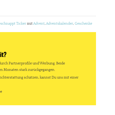
schnappt Ticker
mit
Advent
,
Adventskalender
,
Geschenke
it?
durch Partnerprofile und Werbung. Beide
ten Monaten stark zurückgegangen.
ichterstattung schätzen, kannst Du uns mit einer
de
re Arbeit?
ch Partnerprofile und Werbung. Beide Einnahmequellen sind in den let
erstattung schätzen, kannst Du uns mit einer kleinen Spende unterstüt