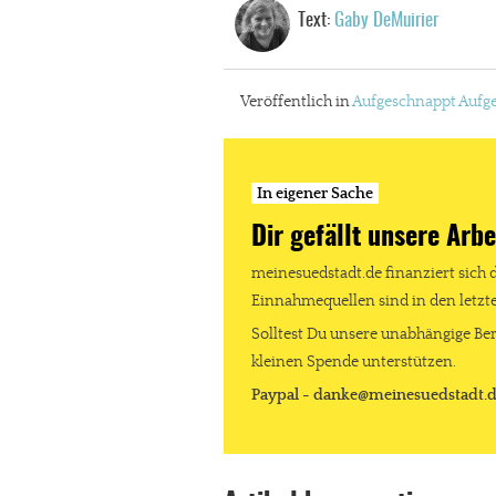
Text:
Gaby DeMuirier
Veröffentlich in
Aufgeschnappt
Aufge
In eigener Sache
Dir gefällt unsere Arbe
meinesuedstadt.de finanziert sich 
Einnahmequellen sind in den letz
Solltest Du unsere unabhängige Ber
kleinen Spende unterstützen.
In eigener Sache
Paypal - danke@meinesuedstadt.
Dir gefällt unse
meinesuedstadt.de finanziert sich dur
Solltest Du unsere unabhängige Bericht