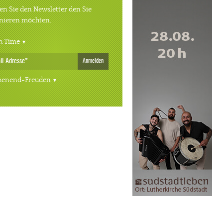
n Sie den Newsletter den Sie
nieren möchten.
h Time
Anmelden
enend-Freuden