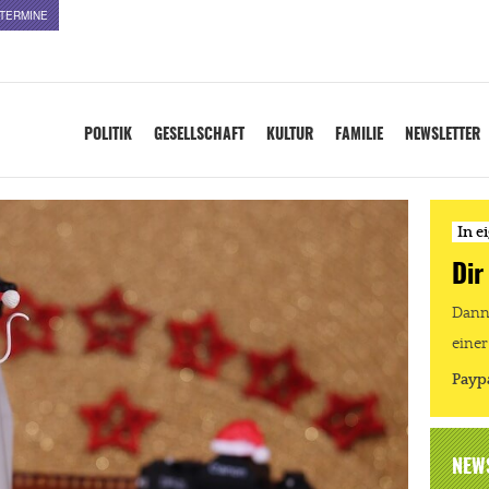
TERMINE
POLITIK
GESELLSCHAFT
KULTUR
FAMILIE
NEWSLETTER
In e
Dir
Dann 
einer
Payp
NEW