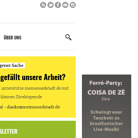
ÜBER UNS
igener Sache
 gefällt unsere Arbeit?
unterstütze meinesuedstadt.de mit
 kleinen Direktspende.
al - danke@meinesuedstadt.de
SLETTER