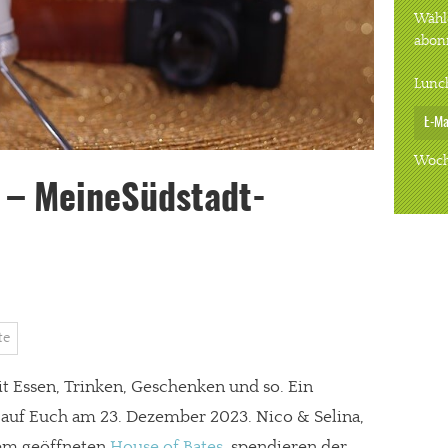
Wähle
abon
Lunc
Woch
n – MeineSüdstadt-
te
t Essen, Trinken, Geschenken und so. Ein
 auf Euch am 23. Dezember 2023. Nico & Selina,
zem geöffneten
House of Bates
, spendieren der