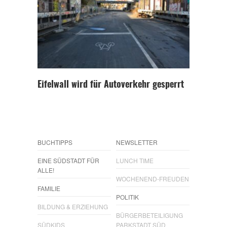
Eifelwall wird für Autoverkehr gesperrt
BUCHTIPPS
NEWSLETTER
EINE SÜDSTADT FÜR
LUNCH TIME
ALLE!
WOCHENEND-FREUDEN
FAMILIE
POLITIK
BILDUNG & ERZIEHUNG
BÜRGERBETEILIGUNG
SÜDKIDS
PARKSTADT SÜD