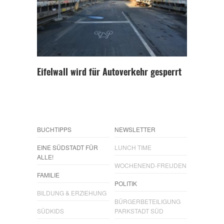
Eifelwall wird für Autoverkehr gesperrt
BUCHTIPPS
NEWSLETTER
EINE SÜDSTADT FÜR
LUNCH TIME
ALLE!
WOCHENEND-FREUDEN
FAMILIE
POLITIK
BILDUNG & ERZIEHUNG
BÜRGERBETEILIGUNG
SÜDKIDS
PARKSTADT SÜD