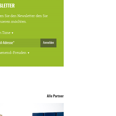
SLETTER
n Sie den Newsletter den Sie
nieren möchten.
h Time
Anmelden
enend-Freuden
Alle Partner