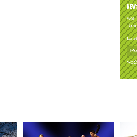
NEW
Wähle
abon
Lunc
Woch