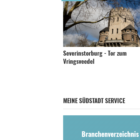
Severinstorburg - Tor zum
Vringsveedel
MEINE SÜDSTADT SERVICE
Branchenverzeichnis