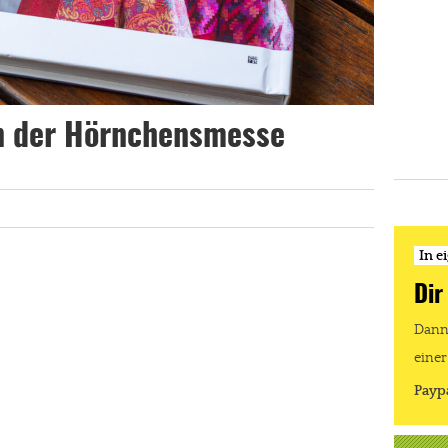
in der Hörnchensmesse
In e
Dir
Dann 
einer
Payp