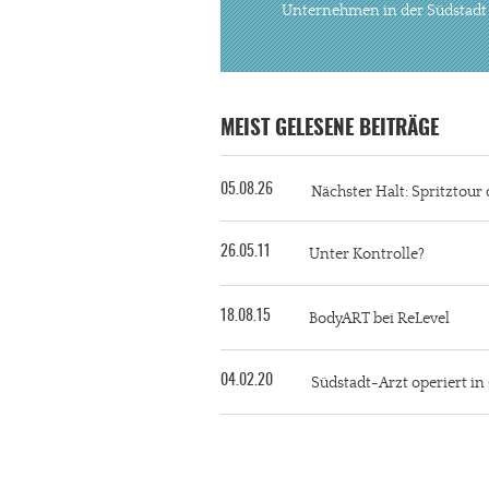
Unternehmen in der Südstadt
MEIST GELESENE BEITRÄGE
05.08.26
Nächster Halt: Spritztour 
26.05.11
Unter Kontrolle?
18.08.15
BodyART bei ReLevel
04.02.20
Südstadt-Arzt operiert i