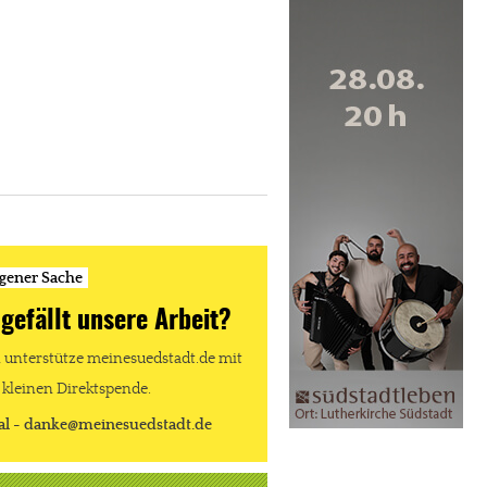
igener Sache
 gefällt unsere Arbeit?
unterstütze meinesuedstadt.de mit
 kleinen Direktspende.
al - danke@meinesuedstadt.de