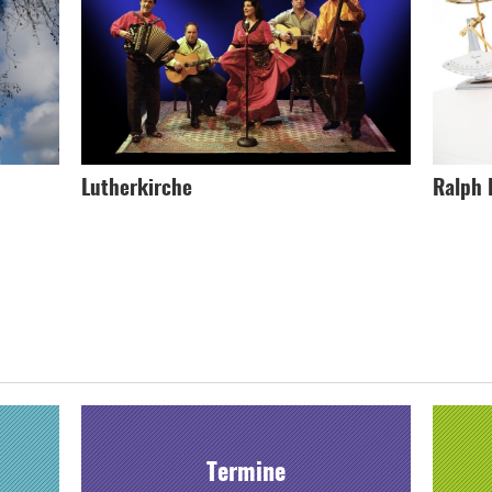
Lutherkirche
Ralph 
Termine