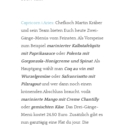
In eigener Sache
Capricorn i Aries
: Chefkoch Martin Kräber
Dir gefällt unsere Arbeit?
und sein Team bieten Euch heute Zwei-
meinesuedstadt.de finanziert sich durch Partnerprofile und
Gänge-Menüs vom Feinsten. Als Vorspeise
Werbung. Beide Einnahmequellen sind in den letzten Monaten
zum Beispiel
marinierter Kalbstafelspitz
mit Paprikasauce
oder
Polenta mit
stark zurückgegangen.
Gorgonzola-Honigcreme und Spinat
. Als
Solltest Du unsere unabhängige Berichterstattung schätzen,
Hauptgang wählt man
Coq au vin mit
kannst Du uns mit einer kleinen Spende unterstützen.
Wurzelgemüse
oder
Safranrisotto mit
Paypal - danke@meinesuedstadt.de
Pilzragout
und wer dann noch einen
krönenden Abschluss braucht, voilà:
marinierte Mango mit Creme Chantilly
JETZT SPENDEN
Schon erledigt!
oder
gemischten Käse
. Das Drei-Gänge-
Menü kostet 24,50 Euro. Zusätzlich gibt es
nun ganztägig eine Plat du jour. Die