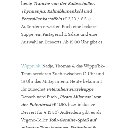
meinesuedstadt.de finanziert sich durch Partnerprofile und
heute
Tranche von der Kalbsschulter,
Werbung. Beide Einnahmequellen sind in den letzten Monaten
Thymianjus, Rahmblumenkohl und
stark zurückgegangen.
Petersilienkartoffeln
(€ 2,20 / € 5.-).
Solltest Du unsere unabhängige Berichterstattung schätzen,
Außerdem erwarten Euch eine leckere
kannst Du uns mit einer kleinen Spende unterstützen.
Suppe, ein Pastagericht, Salate und eine
Auswahl an Desserts. Ab 15.00 Uhr gibt es
Paypal - danke@meinesuedstadt.de
JETZT SPENDEN
Schon erledigt!
Wippn’bk
: Nadja, Thomas & das Wippn’bk-
Team servieren Euch zwischen 12 Uhr und
15 Uhr das Mittagsmenü. Heute bekommt
Ihr zunächst
Petersilienwurzelsuppe
.
Danach wird Euch
„Picata Milanese“ von
der Putenbrust
(€ 11,90, bzw. inklusive
Dessert für € 13,50). Außerdem gibt es als
Vegane-Teller
Tofu-Gemüse-Spieß auf
pikanter Tomatensauce, Blattspinat &