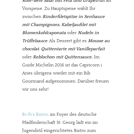
Rote-Bete Salat mit Feta und Grapefruit
als
Vorspeise. Zu Hauptspeise wählt Ihr
zwischen
Rinderfiletspitze in Senfsauce
mit Champignons
,
Kabeljaufilet mit
Blumenkohlcaponata
oder
Nudeln in
Trüffelsauce
. Als Dessert gibt es
Mousse au
chocolat
,
Quittentarte mit Vanilleparfait
oder
Reblochon mit Quittensauce.
Im
Guide Michelin 2016 ist das Capricorn i
Aries übrigens wieder mit ein Bib
Gourmand aufgenommen. Darüber freuen
wir uns sehr!
Bi-Pi´s Bistro
: im Foyer des deutsche
Pfadfinderschaft St. Georg lädt ein im
Jugendstil eingerichtetes Bistro zum