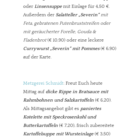
oder
Linsensuppe
mit Einlage für 4,50 €.
Paypal - danke@meinesuedstadt.de
Außerdem der
Salatteller „Severin“
mit
Feta, gebratenen Putenbruststreifen oder
JETZT SPENDEN
Schon erledigt!
mit geräucherter Forelle, Gouda &
Fladenbrot
(€ 10,90) oder eine leckere
Currywurst „Severin“ mit Pommes
(€ 6,90)
auf der Karte.
Metzgerei Schmidt
: Freut Euch heute
Mittag auf
dicke Rippe in Bratsauce mit
Rahmbohnen und Salzkartoffeln
(€ 6,20).
Als Mittagsangebot gibt es
paniertes
Kotelette mit Speckrosenkohl und
Butterkartoffeln
(€ 7,20),
frisch zubereitete
Kartoffelsuppe mit Wursteinlage
(€ 3,50)