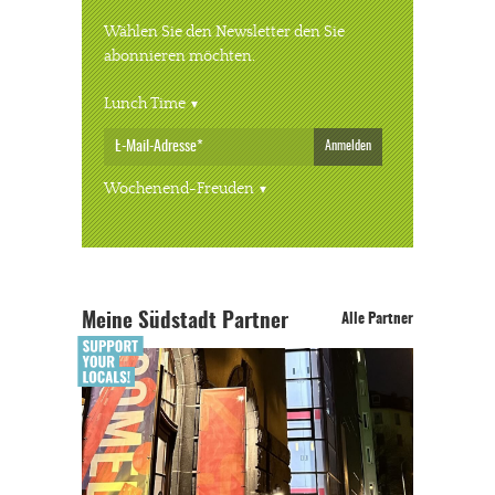
Wählen Sie den Newsletter den Sie
abonnieren möchten.
Lunch Time
Anmelden
Wochenend-Freuden
Meine Südstadt Partner
Alle Partner