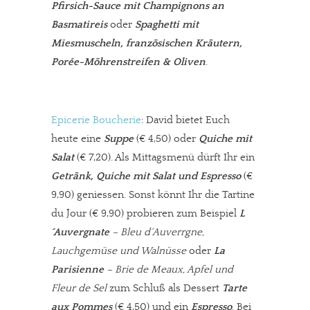
Pfirsich-Sauce mit Champignons an
Basmatireis
oder
Spaghetti mit
Miesmuscheln, französischen Kräutern,
Porée-Möhrenstreifen & Oliven
.
Epicerie Boucherie
: David bietet Euch
heute eine
Suppe
(€ 4,50) oder
Quiche mit
Salat
(€ 7,20). Als Mittagsmenü dürft Ihr ein
Getränk, Quiche mit Salat und Espresso
(€
9,90) geniessen. Sonst könnt Ihr die Tartine
du Jour (€ 9,90) probieren zum Beispiel
L
´Auvergnate
– Bleu d´Auverrgne,
Lauchgemüse und Walnüsse
oder
La
Parisienne
– Brie de Meaux, Apfel und
Fleur de Sel
zum Schluß als Dessert
Tarte
aux Pommes
(€ 4,50) und ein
Espresso
. Bei