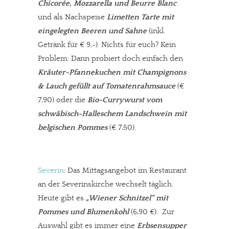
Chicorée, Mozzarella und Beurre Blanc
und als Nachspeise
Limetten Tarte mit
eingelegten Beeren und Sahne
(inkl.
Getränk für € 9,-). Nichts für euch? Kein
Problem: Dann probiert doch einfach den
Kräuter-Pfannekuchen mit Champignons
& Lauch gefüllt auf Tomatenrahmsauce
(€
7,90) oder die
Bio-Currywurst vom
schwäbisch-Halleschem Landschwein mit
In eigener Sache
belgischen Pommes
(€ 7,50).
Dir gefällt unsere Arbeit?
meinesuedstadt.de finanziert sich durch Partnerprofile und
Severin
: Das Mittagsangebot im Restaurant
Werbung. Beide Einnahmequellen sind in den letzten Monaten
an der Severinskirche wechselt täglich.
stark zurückgegangen.
Heute gibt es
„Wiener Schnitzel“ mit
Solltest Du unsere unabhängige Berichterstattung schätzen,
Pommes und Blumenkohl
(6,90 €). Zur
kannst Du uns mit einer kleinen Spende unterstützen.
Auswahl gibt es immer eine
Erbsensupper