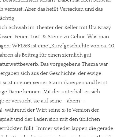
die Bestsellerlisten schafft. Dabei hat Rich Schwab
 verfasst. Aber das heißt Versacken und das
ächtig.
Rich Schwab im Theater der Keller mit Uta Krazy
asser. Feuer. Lust. & Steine zu Gehör. Was man
 sagen: WFL&S ist eine „Kurz“geschichte von ca. 40
Jahren als Beitrag für einen ziemlich gut
teraturwettbewerb. Das vorgegebene Thema war
e ergaben sich aus der Geschichte: der ewige
 sitzt in einer seiner Stammkneipen und lernt
nge Dame kennen. Mit der unterhält er sich
t: er versucht sie auf seine – ähem –
, während der Wirt seine x-te Version der
spielt und der Laden sich mit den üblichen
errückten füllt. Immer wieder lappen die gerade