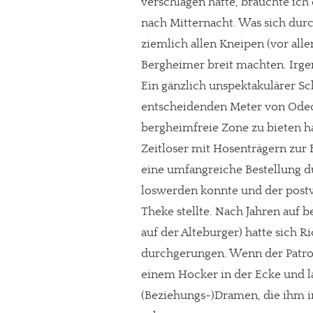
verschlagen hatte, brauchte ich
nach Mitternacht. Was sich durch
ziemlich allen Kneipen (vor a
Bergheimer breit machten. Irg
Ein gänzlich unspektakulärer Sc
entscheidenden Meter von Odeon
bergheimfreie Zone zu bieten h
Zeitloser mit Hosenträgern zur
eine umfangreiche Bestellung 
loswerden konnte und der post
Theke stellte. Nach Jahren auf b
In eigener Sache
auf der Alteburger) hatte sich
durchgerungen. Wenn der Patron
Dir gefällt unse
einem Hocker in der Ecke und l
meinesuedstadt.de finanziert sich dur
(Beziehungs-)Dramen, die ihm i
Solltest Du unsere unabhängige Bericht