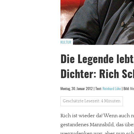
KULTUR
Die Legende lebt
Dichter: Rich S
Montag, 30. Januar 2012 | Text:
Reinhard Lüke
| Bild:
Me
Geschätzte Lesezeit: 4 Minuten
Rich ist wieder da! Wenn auch n
gestandenes Mannsbild, das übe
wegzudenken war, aber nun scho