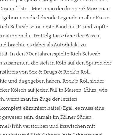
 Dasein fristet. Muss man den kennen? Muss man.
ätgeborenen die lebende Legende in aller Kürze.
Rich Schwab seine erste Band mit 14 und zupfte
rmationen die Trottelgitarre (wie der Bass in
nd brachte es dabei als Autodidakt zu
tät. In den 70er Jahren spielte Rich Schwab
n zusammen, die sich in Köln auf den Spuren der
nstkreis von Sex & Drugs & Rock´n Roll
 hie und da gegeben haben, Rock´n Roll sicher
cker Kölsch auf jeden Fall in Massen. (Ähm, wie
lich, wenn man im Zuge der letzten
komplett eliminiert hätte!) Egal, es muss eine
rt gewesen sein, damals im Kölner Süden.
mel (früh verstorben und inzwischen mit