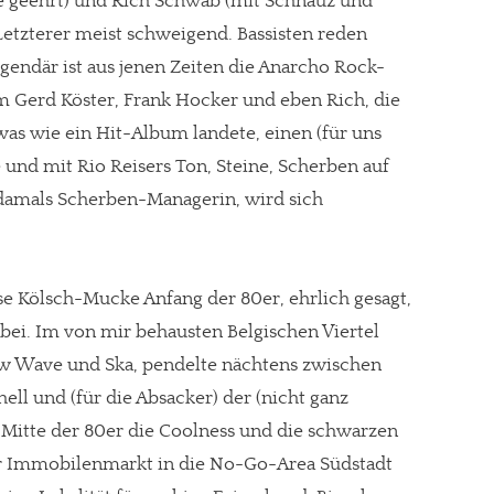
e geehrt) und Rich Schwab (mit Schnauz und
etzterer meist schweigend. Bassisten reden
egendär ist aus jenen Zeiten die Anarcho Rock-
 Gerd Köster, Frank Hocker und eben Rich, die
was wie ein Hit-Album landete, einen (für uns
e und mit Rio Reisers Ton, Steine, Scherben auf
 damals Scherben-Managerin, wird sich
ese Kölsch-Mucke Anfang der 80er, ehrlich gesagt,
bei. Im von mir behausten Belgischen Viertel
ew Wave und Ska, pendelte nächtens zwischen
ell und (für die Absacker) der (nicht ganz
n Mitte der 80er die Coolness und die schwarzen
r Immobilenmarkt in die No-Go-Area Südstadt