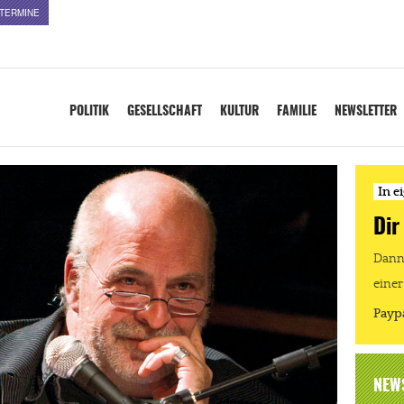
TERMINE
POLITIK
GESELLSCHAFT
KULTUR
FAMILIE
NEWSLETTER
In e
Dir
Dann 
einer
Payp
NEW