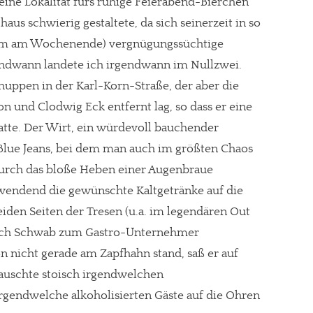
 eine Lokalität fürs ruhige Feierabend-Bierchen
aus schwierig gestaltete, da sich seinerzeit in so
llem am Wochenende) vergnügungssüchtige
endwann landete ich irgendwann im Nullzwei.
huppen in der Karl-Korn-Straße, der aber die
 und Clodwig Eck entfernt lag, so dass er eine
atte. Der Wirt, ein würdevoll bauchender
 Blue Jeans, bei dem man auch im größten Chaos
durch das bloße Heben einer Augenbraue
wendend die gewünschte Kaltgetränke auf die
eiden Seiten der Tresen (u.a. im legendären Out
 Rich Schwab zum Gastro-Unternehmer
 nicht gerade am Zapfhahn stand, saß er auf
re Arbeit?
auschte stoisch irgendwelchen
ch Partnerprofile und Werbung. Beide Einnahmequellen sind in den let
rgendwelche alkoholisierten Gäste auf die Ohren
erstattung schätzen, kannst Du uns mit einer kleinen Spende unterstüt