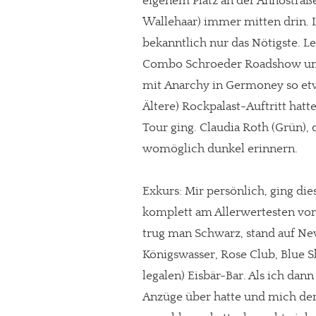
eigenem Platz an der Annostraß
Wallehaar) immer mitten drin. L
bekanntlich nur das Nötigste. L
Combo Schroeder Roadshow um
mit Anarchy in Germoney so et
Ältere) Rockpalast-Auftritt hatt
Tour ging. Claudia Roth (Grün),
womöglich dunkel erinnern.
Exkurs: Mir persönlich, ging di
komplett am Allerwertesten vor
trug man Schwarz, stand auf N
Königswasser, Rose Club, Blue Sh
legalen) Eisbär-Bar. Als ich dan
Anzüge über hatte und mich de