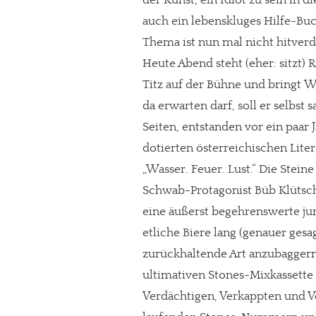
der Kunst, ein Idiot zu sein in 
auch ein lebenskluges Hilfe-Buch
Thema ist nun mal nicht hitverd
Heute Abend steht (eher: sitzt) 
Titz auf der Bühne und bringt W
da erwarten darf, soll er selbst
Seiten, entstanden vor ein paar 
dotierten österreichischen Li
„Wasser. Feuer. Lust.“ Die Stein
Schwab-Protagonist Büb Klütsch
eine äußerst begehrenswerte ju
etliche Biere lang (genauer gesag
zurückhaltende Art anzubaggern)
ultimativen Stones-Mixkassette 
Verdächtigen, Verkappten und V