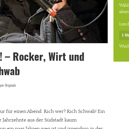
Wähle
abon
Lunc
Woch
! – Rocker, Wirt und
chwab
yer Originals
ur für einen Abend. Rich wer? Rich Schwab! Ein
r Jahrzehnte aus der Südstadt kaum
n ein paar Jahren weg ist und irgendwo in der