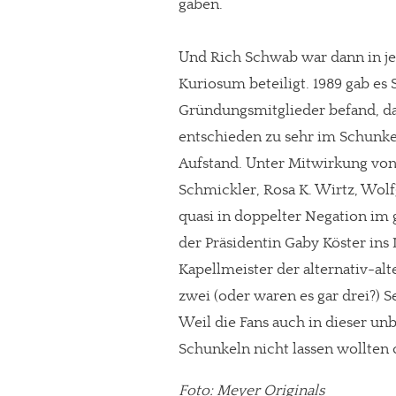
gaben.
Paypal - danke@meinesuedstadt.de
Und Rich Schwab war dann in je
Kuriosum beteiligt. 1989 gab es S
JETZT SPENDEN
Schon erledi
Gründungsmitglieder befand, das
entschieden zu sehr im Schun
Aufstand. Unter Mitwirkung von
Schmickler, Rosa K. Wirtz, Wo
quasi in doppelter Negation im g
der Präsidentin Gaby Köster in
Kapellmeister der alternativ-al
zwei (oder waren es gar drei?) 
Weil die Fans auch in dieser un
Schunkeln nicht lassen wollte
Foto: Meyer Originals