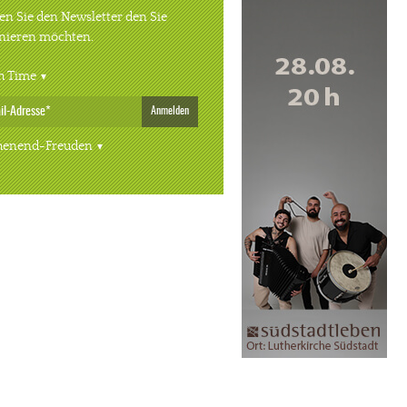
n Sie den Newsletter den Sie
nieren möchten.
h Time
Anmelden
enend-Freuden