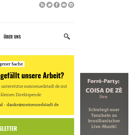
ÜBER UNS
igener Sache
 gefällt unsere Arbeit?
unterstütze meinesuedstadt.de mit
 kleinen Direktspende.
al - danke@meinesuedstadt.de
SLETTER