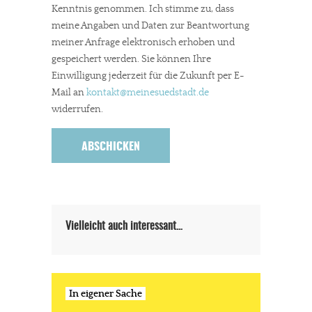
Kenntnis genommen. Ich stimme zu, dass
meine Angaben und Daten zur Beantwortung
meiner Anfrage elektronisch erhoben und
gespeichert werden. Sie können Ihre
Einwilligung jederzeit für die Zukunft per E-
In eigener Sache
Mail an
kontakt
@meinesuedstadt.de
widerrufen.
Dir gefällt unsere Arbeit?
meinesuedstadt.de finanziert sich durch Partnerprofile und
Werbung. Beide Einnahmequellen sind in den letzten Monaten
stark zurückgegangen.
Solltest Du unsere unabhängige Berichterstattung schätzen,
Vielleicht auch interessant…
kannst Du uns mit einer kleinen Spende unterstützen.
Paypal - danke@meinesuedstadt.de
In eigener Sache
JETZT SPENDEN
Schon erledigt!